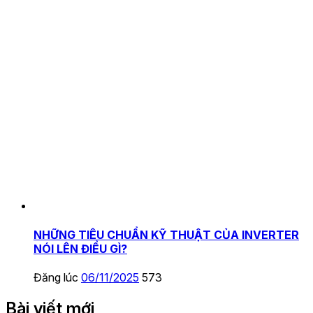
NHỮNG TIÊU CHUẨN KỸ THUẬT CỦA INVERTER
NÓI LÊN ĐIỀU GÌ?
Đăng lúc
06/11/2025
573
Bài viết mới