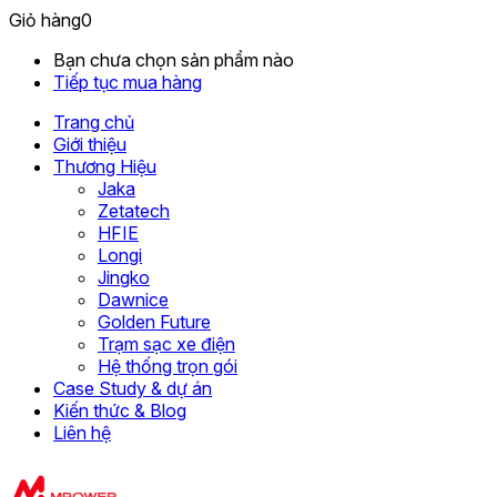
Giỏ hàng
0
Bạn chưa chọn sản phẩm nào
Tiếp tục mua hàng
Trang chủ
Giới thiệu
Thương Hiệu
Jaka
Zetatech
HFIE
Longi
Jingko
Dawnice
Golden Future
Trạm sạc xe điện
Hệ thống trọn gói
Case Study & dự án
Kiến thức & Blog
Liên hệ