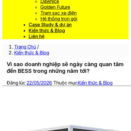
Dawnice
Golden Future
Trạm sạc xe điện
Hệ thống trọn gói
Case Study & dự án
Kiến thức & Blog
Liên hệ
Trang Chủ
/
Kiến thức & Blog
Vì sao doanh nghiệp sẽ ngày càng quan tâm
đến BESS trong những năm tới?
Đăng lúc
22/05/2026
Thuộc mục
Kiến thức & Blog