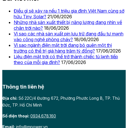
Điều gì sẽ xảy ra nếu 1 triệu gia đình Việt Nam cùng sở
hữu Tiny Solar?
21/06/2026
Những nhà sản xuất thiết bị năng lượng đang nhìn về
chân trời nào?
18/06/2026
Vì sao các nhà sản xuất pin lưu trữ đang đầu tư mạnh
vào công nghệ phòng cháy?
18/06/2026
Vì sao ngành điện mặt trời đang bỏ quên một thị
trường có thể trị giá hàng trăm tỷ đồng?
17/06/2026
Liệu điện mặt trời có thể trở thành chiếc tủ lạnh tiếp
theo của mỗi gia đình?
17/06/2026
Thông tin liên hệ
Địa chỉ:
Số 22C/4 Đường 672, Phường Phước Long B, TP. Thủ
Đức, TP. Hồ Chí Minh
Số điện thoại:
0934.678.160
Email:
info@mpower.vn