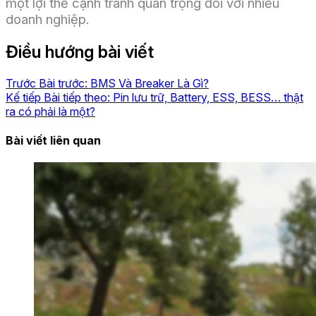
một lợi thế cạnh tranh quan trọng đối với nhiều
doanh nghiệp.
Điều hướng bài viết
Trước
Bài trước:
BMS Và Breaker Là Gì?
Kế tiếp
Bài tiếp theo:
Pin lưu trữ, Battery, ESS, BESS… thật
ra có phải là một?
Bài viết liên quan