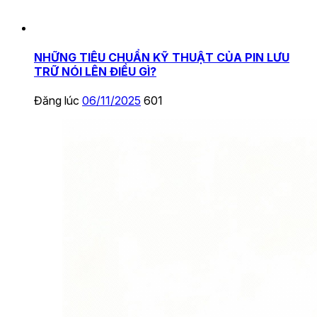
NHỮNG TIÊU CHUẨN KỸ THUẬT CỦA PIN LƯU
TRỮ NÓI LÊN ĐIỀU GÌ?
Đăng lúc
06/11/2025
601