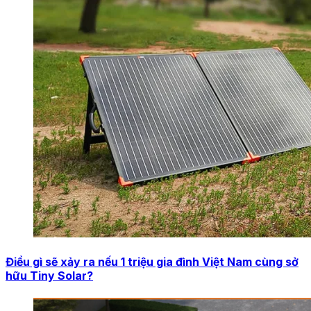
Điều gì sẽ xảy ra nếu 1 triệu gia đình Việt Nam cùng sở
hữu Tiny Solar?