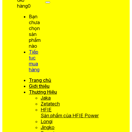
hàng
0
Bạn
chưa
chọn
sản
phẩm
nào
Tiếp
tục
mua
hàng
Trang chủ
Giới thiệu
Thương Hiệu
Jaka
Zetatech
HFIE
Sản phẩm của HFIE Power
Longi
Jingko