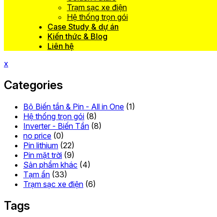
Trạm sạc xe điện
Hệ thống trọn gói
Case Study & dự án
Kiến thức & Blog
Liên hệ
x
Categories
Bộ Biến tần & Pin - All in One
(1)
Hệ thống trọn gói
(8)
Inverter - Biến Tần
(8)
no price
(0)
Pin lithium
(22)
Pin mặt trời
(9)
Sản phẩm khác
(4)
Tạm ẩn
(33)
Trạm sạc xe điện
(6)
Tags