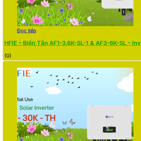
Đọc tiếp
HFIE – Biến Tần AF1-3.6K-SL-1 & AF3-6K-SL – Inv
(0)