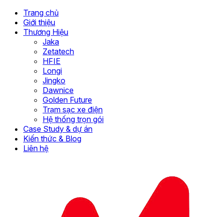
Trang chủ
Giới thiệu
Thương Hiệu
Jaka
Zetatech
HFIE
Longi
Jingko
Dawnice
Golden Future
Trạm sạc xe điện
Hệ thống trọn gói
Case Study & dự án
Kiến thức & Blog
Liên hệ