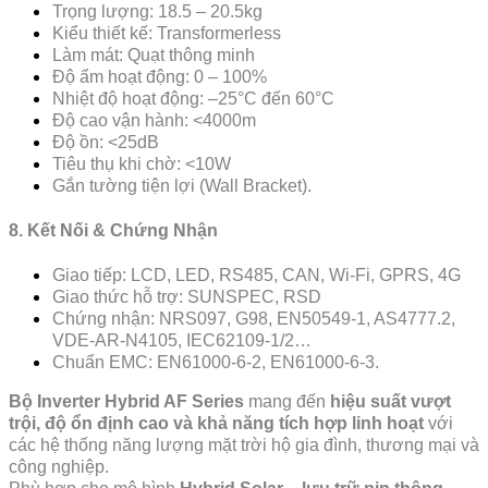
Trọng lượng: 18.5 – 20.5kg
Kiểu thiết kế: Transformerless
Làm mát: Quạt thông minh
Độ ẩm hoạt động: 0 – 100%
Nhiệt độ hoạt động: –25°C đến 60°C
Độ cao vận hành: <4000m
Độ ồn: <25dB
Tiêu thụ khi chờ: <10W
Gắn tường tiện lợi (Wall Bracket).
8. Kết Nối & Chứng Nhận
Giao tiếp: LCD, LED, RS485, CAN, Wi-Fi, GPRS, 4G
Giao thức hỗ trợ: SUNSPEC, RSD
Chứng nhận: NRS097, G98, EN50549-1, AS4777.2,
VDE-AR-N4105, IEC62109-1/2…
Chuẩn EMC: EN61000-6-2, EN61000-6-3.
Bộ Inverter Hybrid AF Series
mang đến
hiệu suất vượt
trội, độ ổn định cao và khả năng tích hợp linh hoạt
với
các hệ thống năng lượng mặt trời hộ gia đình, thương mại và
công nghiệp.