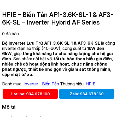
HFIE – Biến Tần AF1-3.6K-SL-1 & AF3-
6K-SL – Inverter Hybrid AF Series
0
đã bán
Bộ Inverter Lưu Trữ AF1-3.6K-SL-1 & AF3-6K-SL
là dòng
inverter điện áp thấp (40–60V), công suất từ
1kW đến
6kW
, giúp
tăng khả năng tự chủ năng lượng cho hộ gia
đình
. Sản phẩm nổi bật với
tối ưu hóa theo biểu giá điện,
nhiều chế độ hoạt động linh hoạt, chức năng chống
phát ngược
,
thiết kế nhỏ gọn
và
giám sát thông minh,
cập nhật từ xa
.
Danh mục:
Inverter - Biến Tần
Thương hiệu:
HFIE
Hotline: 934.678.160
Zalo: 934.678.160
Mô tả