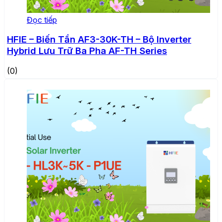
Đọc tiếp
HFIE – Biến Tần AF3-30K-TH – Bộ Inverter
Hybrid Lưu Trữ Ba Pha AF-TH Series
(0)