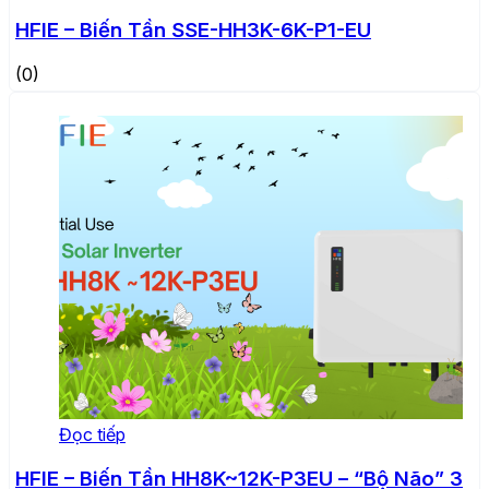
HFIE – Biến Tần SSE-HH3K-6K-P1-EU
(0)
Đọc tiếp
HFIE – Biến Tần HH8K~12K-P3EU – “Bộ Não” 3