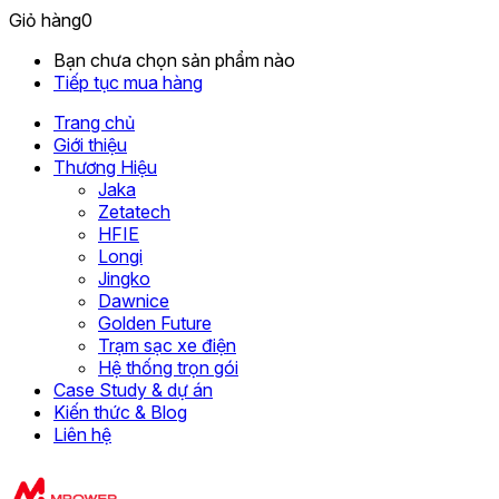
Giỏ hàng
0
Bạn chưa chọn sản phẩm nào
Tiếp tục mua hàng
Trang chủ
Giới thiệu
Thương Hiệu
Jaka
Zetatech
HFIE
Longi
Jingko
Dawnice
Golden Future
Trạm sạc xe điện
Hệ thống trọn gói
Case Study & dự án
Kiến thức & Blog
Liên hệ