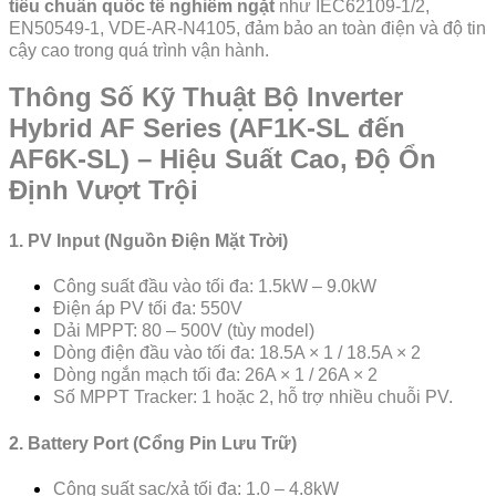
tiêu chuẩn quốc tế nghiêm ngặt
như IEC62109-1/2,
EN50549-1, VDE-AR-N4105, đảm bảo an toàn điện và độ tin
cậy cao trong quá trình vận hành.
Thông Số Kỹ Thuật Bộ Inverter
Hybrid AF Series (AF1K-SL đến
AF6K-SL) – Hiệu Suất Cao, Độ Ổn
Định Vượt Trội
1. PV Input (Nguồn Điện Mặt Trời)
Công suất đầu vào tối đa: 1.5kW – 9.0kW
Điện áp PV tối đa: 550V
Dải MPPT: 80 – 500V (tùy model)
Dòng điện đầu vào tối đa: 18.5A × 1 / 18.5A × 2
Dòng ngắn mạch tối đa: 26A × 1 / 26A × 2
Số MPPT Tracker: 1 hoặc 2, hỗ trợ nhiều chuỗi PV.
2. Battery Port (Cổng Pin Lưu Trữ)
Công suất sạc/xả tối đa: 1.0 – 4.8kW