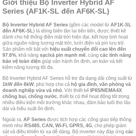
Giới thiệu Bộ Inverter Hybrid AF
Series (AF1K-SL đến AF6K-SL)
Bộ Inverter Hybrid AF Series
(gồm các model từ
AF1K-SL
đến AF6K-SL
) là dòng biến tần lai tiên tiến, được thiết kế
dành cho hệ thống điện mặt trời hiện đại, kết hợp linh hoạt
giữa nguồn năng lượng mặt trời, lưới điện và pin lưu trữ.
Sản phẩm nổi bật với
hiệu suất chuyển đổi cao lên đến
97.6%
, khả năng
sạc/xả pin mạnh mẽ
, cùng
các tính năng
bảo vệ toàn diện
giúp vận hành ổn định, an toàn và tiết
kiệm năng lượng tối đa.
Bộ Inverter Hybrid AF Series hỗ trợ đa dạng dải công suất từ
1kW đến 6kW
, phù hợp cho cả
hộ gia đình, văn phòng và
doanh nghiệp vừa và nhỏ
. Với thiết kế
IP65/NEMA4X
chống bụi, chống nước
, thiết bị có thể hoạt động tốt trong
nhiều điều kiện môi trường khác nhau, đảm bảo tuổi thọ lâu
dài và hiệu suất ổn định.
Ngoài ra,
AF Series
được tích hợp các cổng giao tiếp thông
minh như
RS485, CAN, Wi-Fi, GPRS, 4G
, cho phép giám
sát và điều khiển từ xa dễ dàng. Bộ inverter này đáp ứng
các