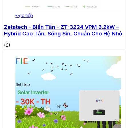
Đọc tiếp
Zetatech – Biến Tần – ZT-3224 VPM 3.2kW –
Hybrid Cao Tần, Sóng Sin, Chuẩn Cho Hệ Nhỏ
(0)