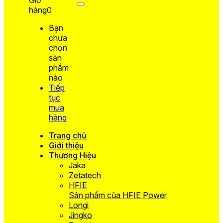
hàng
0
Bạn
chưa
chọn
sản
phẩm
nào
Tiếp
tục
mua
hàng
Trang chủ
Giới thiệu
Thương Hiệu
Jaka
Zetatech
HFIE
Sản phẩm của HFIE Power
Longi
Jingko