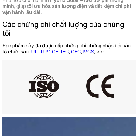
Phù hợp cho mô hình
Hybrid Solar – lưu trữ pin thông
minh
, giúp
tối ưu hóa sản lượng điện và tiết kiệm chi phí
vận hành lâu dài.
Các chứng chỉ chất lượng của chúng
tôi
Sản phẩm này đã được cấp chứng chỉ chứng nhận bới các
tổ chức sau:
UL
,
TUV
,
CE
,
IEC
,
CEC
,
MCS
, etc.