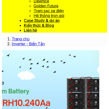
Dawnice
Golden Future
Trạm sạc xe điện
Hệ thống trọn gói
Case Study & dự án
Kiến thức & Blog
Liên hệ
Trang chủ
Inverter - Biến Tần