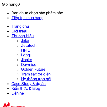
Giỏ hàng
0
Bạn chưa chọn sản phẩm nào
Tiếp tục mua hàng
Trang chủ
Giới thiệu
Thương Hiệu
Jaka
Zetatech
HFIE
Longi
Jingko
Dawnice
Golden Future
Trạm sạc xe điện
Hệ thống trọn gói
Case Study & dự án
Kiến thức & Blog
Liên hệ