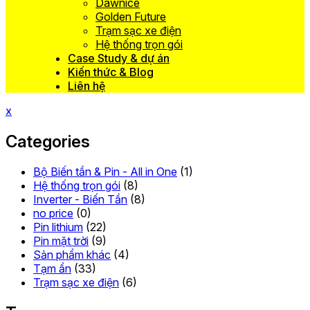
Dawnice
Golden Future
Trạm sạc xe điện
Hệ thống trọn gói
Case Study & dự án
Kiến thức & Blog
Liên hệ
x
Categories
Bộ Biến tần & Pin - All in One
(1)
Hệ thống trọn gói
(8)
Inverter - Biến Tần
(8)
no price
(0)
Pin lithium
(22)
Pin mặt trời
(9)
Sản phẩm khác
(4)
Tạm ẩn
(33)
Trạm sạc xe điện
(6)