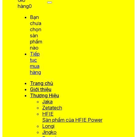
hàng
0
Bạn
chưa
chọn
sản
phẩm
nào
Tiếp
tục
mua
hàng
Trang chủ
Giới thiệu
Thương Hiệu
Jaka
Zetatech
HFIE
Sản phẩm của HFIE Power
Longi
Jingko