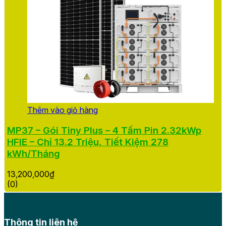
Thêm vào giỏ hàng
MP37 – Gói Tiny Plus – 4 Tấm Pin 2.32kWp
HFIE – Chỉ 13.2 Triệu, Tiết Kiệm 278
kWh/Tháng
13,200,000
₫
(0)
Thông tin liên hệ